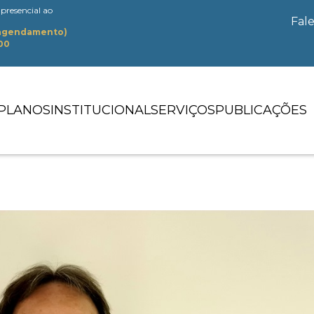
presencial ao
Fal
 agendamento)
:00
PLANOS
INSTITUCIONAL
SERVIÇOS
PUBLICAÇÕES