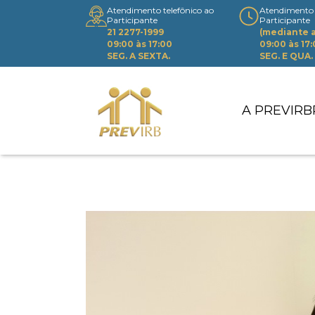
Atendimento telefônico ao
Atendimento 
Participante
Participante
21 2277-1999
(mediante
09:00 às 17:00
09:00 às 17
SEG. A SEXTA.
SEG. E QUA.
A PREVIRB