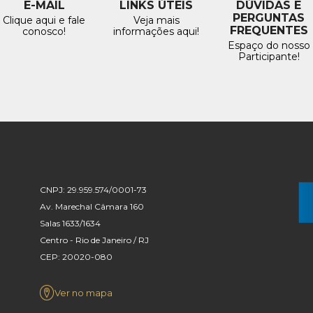
E-MAIL
LINKS ÚTEIS
DÚVIDAS E
PERGUNTAS
Clique aqui e fale
Veja mais
FREQUENTES
conosco!
informações aqui!
Espaço do nosso
Participante!
CNPJ: 29.959.574/0001-73
Av. Marechal Câmara 160
Salas 1633/1634
Centro - Rio de Janeiro / RJ
CEP: 20020-080
Ver no mapa