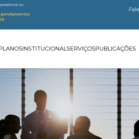
presencial ao
Fal
 agendamento)
:00
PLANOS
INSTITUCIONAL
SERVIÇOS
PUBLICAÇÕES