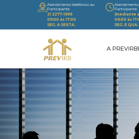
Atendimento telefônico ao
Atendimento 
Participante
Participante
21 2277-1999
(mediante
09:00 às 17:00
09:00 às 17
SEG. A SEXTA.
SEG. E QUA.
A PREVIRB