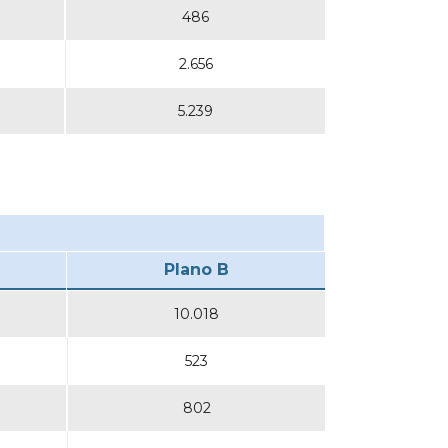
486
2.656
5.239
Plano B
10.018
523
802