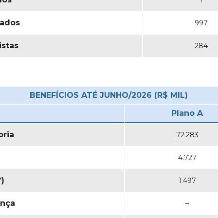
1
ados
997
istas
284
BENEFÍCIOS ATÉ JUNHO/2026 (R$ MIL)
Plano A
ria
72.283
4.727
*)
1.497
ença
–