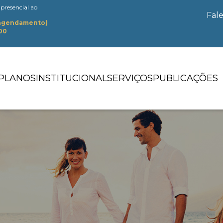
presencial ao
Fal
 agendamento)
:00
PLANOS
INSTITUCIONAL
SERVIÇOS
PUBLICAÇÕES