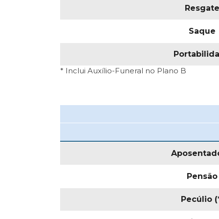
Resgat
Saque
Portabilid
* Inclui Auxílio-Funeral no Plano B
Aposentado
Pensão
Pecúlio (