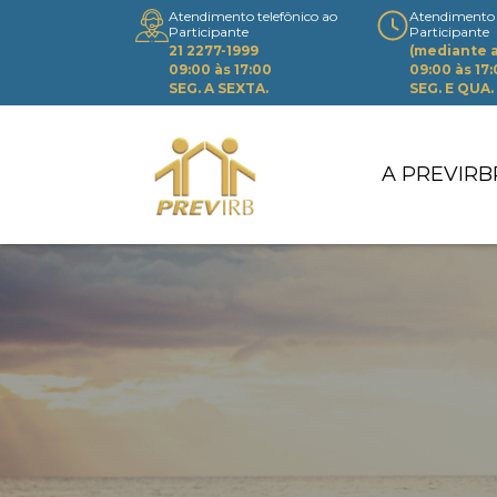
Atendimento telefônico ao
Atendimento 
Participante
Participante
21 2277-1999
(mediante
09:00 às 17:00
09:00 às 17
SEG. A SEXTA.
SEG. E QUA.
A PREVIRB