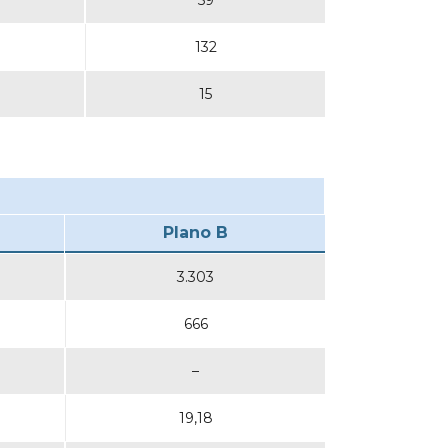
59
132
15
Plano B
3.303
666
–
19,18