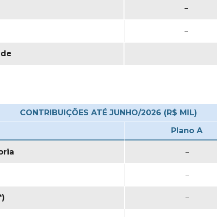
e
–
–
ade
–
CONTRIBUIÇÕES ATÉ JUNHO/2026 (R$ MIL)
Plano A
ria
–
–
*)
–