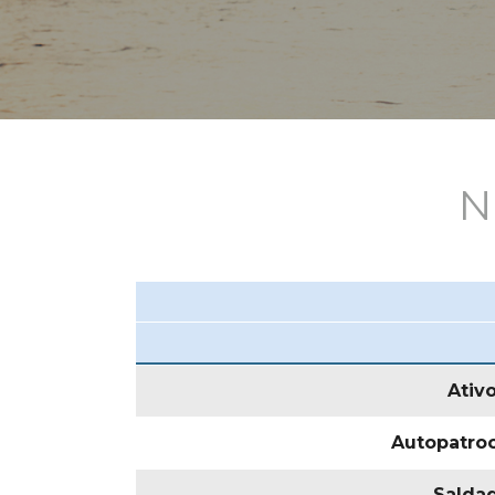
N
Ativ
Autopatro
Salda