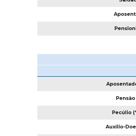
Aposent
Pension
Aposentado
Pensão
Pecúlio (
Auxílio-Do