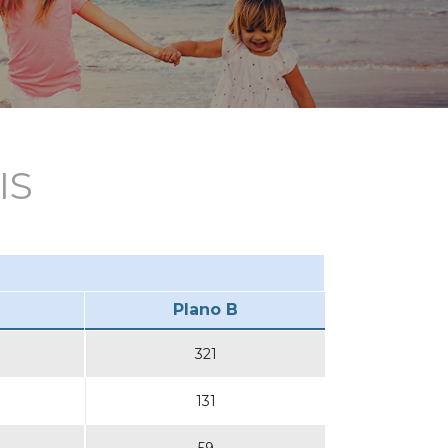
IS
Plano B
321
131