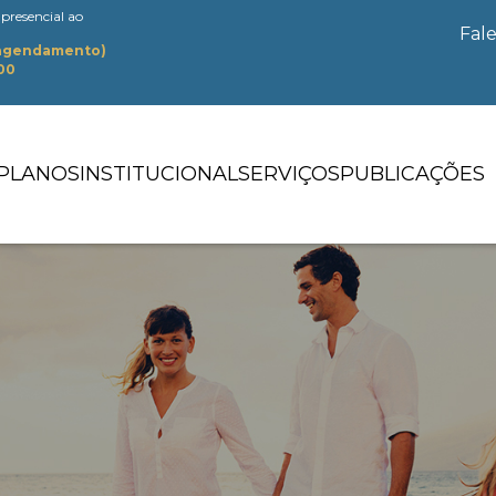
presencial ao
Fal
 agendamento)
:00
PLANOS
INSTITUCIONAL
SERVIÇOS
PUBLICAÇÕES