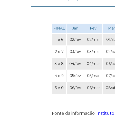
FINAL
Jan
Fev
Mar
1 e 6
02/fev
02/mar
01/a
2 e 7
03/fev
03/mar
02/a
3 e 8
04/fev
04/mar
06/a
4 e 9
05/fev
05/mar
07/a
5 e 0
06/fev
06/mar
08/a
Fonte da informação:
Institut