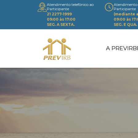
Atendimento telefônico ao
Atendimento 
Participante
Participante
21 2277-1999
(mediante
09:00 às 17:00
09:00 às 17
SEG. A SEXTA.
SEG. E QUA.
A PREVIRB