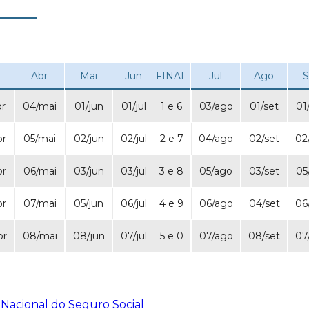
Abr
Mai
Jun
FINAL
Jul
Ago
S
br
04/mai
01/jun
01/jul
1 e 6
03/ago
01/set
01
br
05/mai
02/jun
02/jul
2 e 7
04/ago
02/set
02
br
06/mai
03/jun
03/jul
3 e 8
05/ago
03/set
05
br
07/mai
05/jun
06/jul
4 e 9
06/ago
04/set
06
br
08/mai
08/jun
07/jul
5 e 0
07/ago
08/set
07
o Nacional do Seguro Social