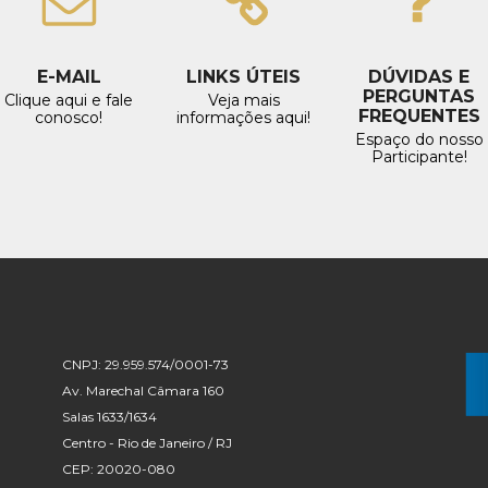
E-MAIL
LINKS ÚTEIS
DÚVIDAS E
PERGUNTAS
Clique aqui e fale
Veja mais
FREQUENTES
conosco!
informações aqui!
Espaço do nosso
Participante!
CNPJ: 29.959.574/0001-73
Av. Marechal Câmara 160
Salas 1633/1634
Centro - Rio de Janeiro / RJ
CEP: 20020-080