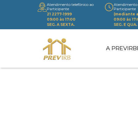
Atendimento telefônico ao
Atendimento 
Participante
Participante
21 2277-1999
(mediante
09:00 às 17:00
09:00 às 17
SEG. A SEXTA.
SEG. E QUA.
A PREVIRB