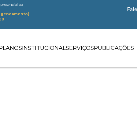
presencial ao
Fal
 agendamento)
:00
PLANOS
INSTITUCIONAL
SERVIÇOS
PUBLICAÇÕES