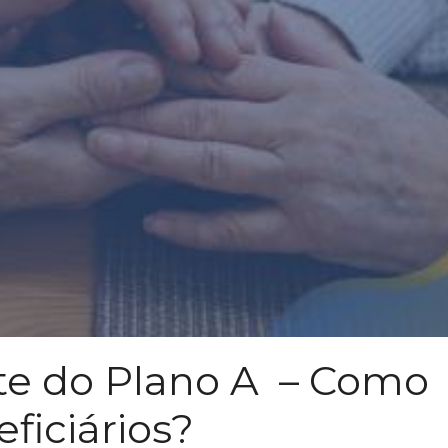
te do Plano A – Como
ficiários?