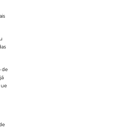
ais
au
das
o de
já
 que
sde