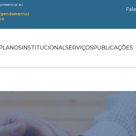
presencial ao
Fal
 agendamento)
:00
PLANOS
INSTITUCIONAL
SERVIÇOS
PUBLICAÇÕES