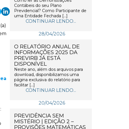
Como ler as Demonstrações
Contábeis do seu Plano
Previdencial? Como Participante de
uma Entidade Fechada […]
CONTINUAR LENDO...
(a)
 em
28/04/2026
O RELATÓRIO ANUAL DE
INFORMAÇÕES 2025 DA
PREVIRB JÁ ESTÁ
DISPONÍVEL
Neste ano, além dos arquivos para
download, disponibilizamos uma
rea
página exclusiva do relatório para
facilitar […]
CONTINUAR LENDO...
20/04/2026
:
PREVIDÊNCIA SEM
MISTÉRIO | EDIÇÃO 2 –
o
PROVISÕES MATEMÁTICAS