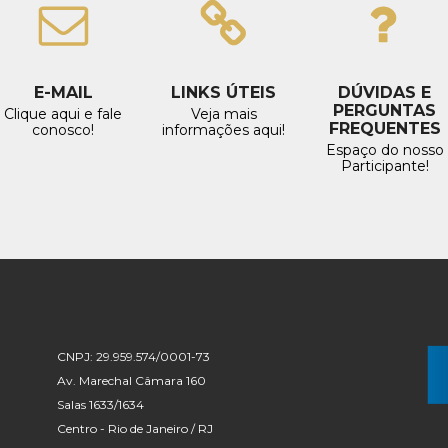
E-MAIL
LINKS ÚTEIS
DÚVIDAS E
PERGUNTAS
Clique aqui e fale
Veja mais
FREQUENTES
conosco!
informações aqui!
Espaço do nosso
Participante!
CNPJ: 29.959.574/0001-73
Av. Marechal Câmara 160
Salas 1633/1634
Centro - Rio de Janeiro / RJ