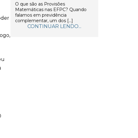
O que são as Provisões
Matemáticas nas EFPC? Quando
falamos em previdência
oder
complementar, um dos […]
CONTINUAR LENDO...
Logo,
eu
u
0