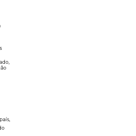
a
s
ado,
ção
país,
do