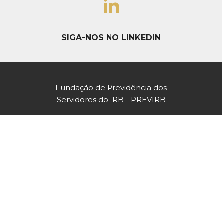
SIGA-NOS NO LINKEDIN
Fundação de Previdência dos
Servidores do IRB - PREVIRB
CNPJ: 29.959.574/0001-73
Av. Marechal Câmara 160
Salas 1633/1634
A PREVIRB
SOBRE A PREVIRB
Centro - Rio de Janeiro / RJ
CEP: 20020-080
PLANOS
PLANO PREVIDENCIAL A
HISTÓRICO