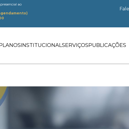
presencial ao
Fal
 agendamento)
:00
PLANOS
INSTITUCIONAL
SERVIÇOS
PUBLICAÇÕES