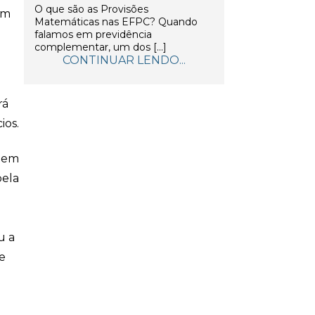
O que são as Provisões
am
Matemáticas nas EFPC? Quando
falamos em previdência
complementar, um dos […]
CONTINUAR LENDO...
rá
ios.
r em
pela
u a
e